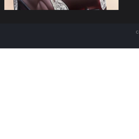
C
3
1
2