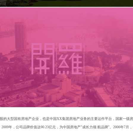
团控股的大型国有房地产企业，也是中国XX集团房地产业务的主要运作平台，国家一级
009年，公司品牌价值达90.23亿元，为中国房地产"成长力领 航品牌"。2006年7