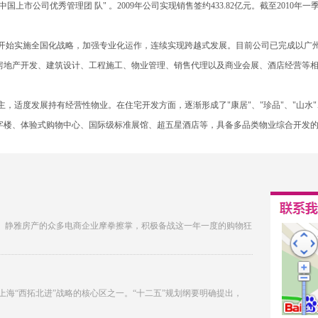
中国上市公司优秀管理团 队" 。2009年公司实现销售签约433.82亿元。截至2010
司开始实施全国化战略，加强专业化运作，连续实现跨越式发展。目前公司已完成以广州
房地产开发、建筑设计、工程施工、物业管理、销售代理以及商业会展、酒店经营等
，适度发展持有经营性物业。在住宅开发方面，逐渐形成了"康居"、"珍品"、"山水"
字楼、体验式购物中心、国际级标准展馆、超五星酒店等，具备多品类物业综合开发
来。静雅房产的众多电商企业摩拳擦掌，积极备战这一年一度的购物狂
海“西拓北进”战略的核心区之一。“十二五”规划纲要明确提出，