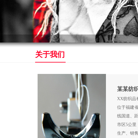
关于我们
某某纺
XX纺织品
位于福建省
线国道、距
市区5公
生产、销