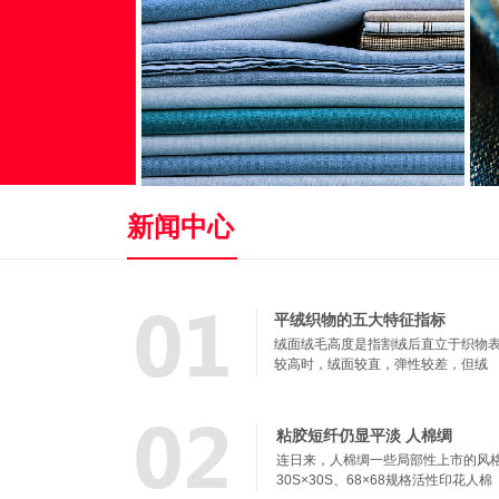
新闻中心
平绒织物的五大特征指标
绒面绒毛高度是指割绒后直立于织物
较高时，绒面较直，弹性较差，但绒
粘胶短纤仍显平淡 人棉绸
连日来，人棉绸一些局部性上市的风格
30S×30S、68×68规格活性印花人棉