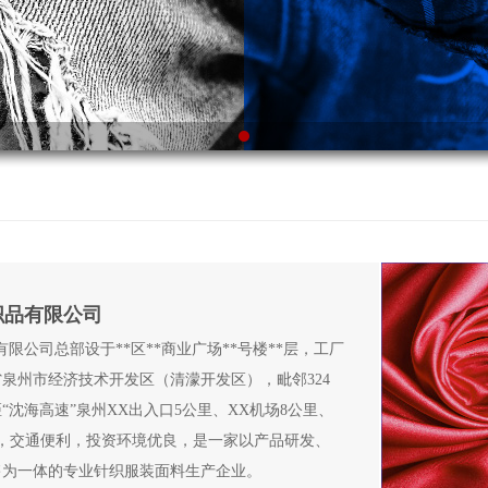
织品有限公司
有限公司总部设于**区**商业广场**号楼**层，工厂
泉州市经济技术开发区（清濛开发区），毗邻324
“沈海高速”
泉州XX出入口5公里、XX机场8公里、
里，交通便利，投资环境优良，是一家以产品研发、
售为一体的专业针织服装面料生产企业。