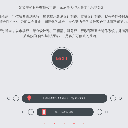
某某展览服务有限公司是一家从事大型公关文化活动策划
场承建、礼仪庆典策划执行、展览展示策划设计制作、装饰设计制作、整合营销传播
综合性 企业。公司以专业化、国际化为标准，专心致力于为提升客户品牌而不懈努力
营为 导向，以市场部、策划设计部、工程部、财务部、行政部等五大运作系统，拥有
质高效的 合作与协调能力，是客户可信赖的基础。
上海市XX区XX路XX广场X栋XX号
021-123456X8